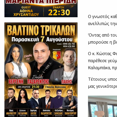
Ο γνωστός καθ
ανελλιπώς την
‘Οντας από το
μπορούσε η βο
Ο κ. Κώστας Φ
παρέθεσε γεύμ
Καλαμπάκα, πρ
Τέτοιους υποσ
μας γενικότερ