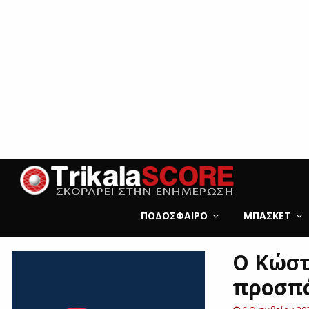
ΠΟΔΌΣΦΑΙΡΟ
ΜΠΆΣΚΕΤ
O Kώστ
προσπά