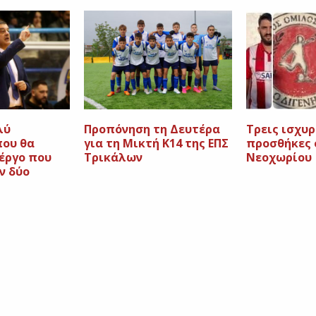
λύ
Προπόνηση τη Δευτέρα
Τρεις ισχυρ
που θα
για τη Μικτή Κ14 της ΕΠΣ
προσθήκες 
έργο που
Τρικάλων
Νεοχωρίου
ν δύο