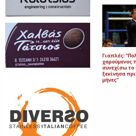
Γιαπλές: “Πο
χαρούμενος 
συνεχίσω το 
ξεκίνησα πρι
μήνες”