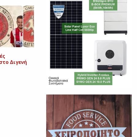
ές
στο Διγενή