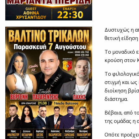
Δυστυχώς η α
θετική είδηση
Το μοναδικό ε
κρούση στον 
Το φιλολογικό
στιγμή και ως
διοίκηση βρίσ
διάστημα.
Βέβαια, από τ
της ομάδας η 
Οπότε προέχει