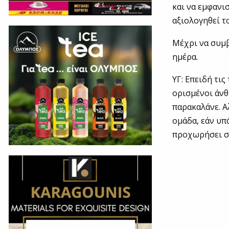
και να εμφανι
αξιολογηθεί τ
Μέχρι να συμβ
ημέρα.
ΥΓ: Επειδή τι
ορισμένοι άνθ
παρακαλάνε. Α
ομάδα, εάν υπ
προχωρήσει στ