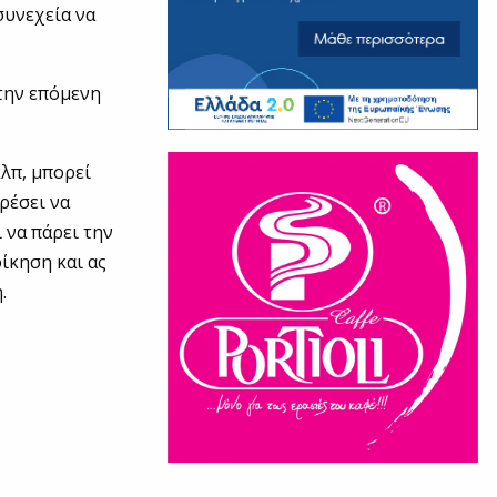
συνεχεία να
 την επόμενη
κλπ, μπορεί
ρέσει να
 να πάρει την
οίκηση και ας
.