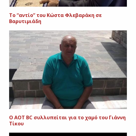
Το “αντίο” του Κώστα Φλεβαράκη σε
Βαρυτιμιάδη
Ο ΑΟΤ BC συλλυπείται για το χαμό του Γιάννη
Τίκου