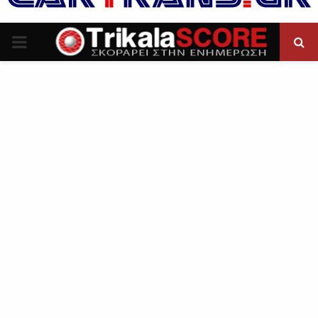
P
R
I
M
A
R
Y
M