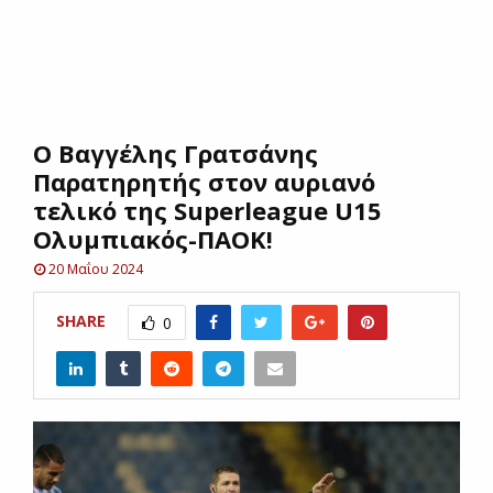
E
N
O Bαγγέλης Γρατσάνης
U
Παρατηρητής στον αυριανό
τελικό της Superleague U15
Oλυμπιακός-ΠΑΟΚ!
20 Μαΐου 2024
SHARE
0