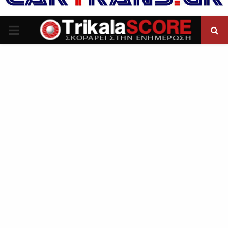
P
R
I
M
A
R
Y
M