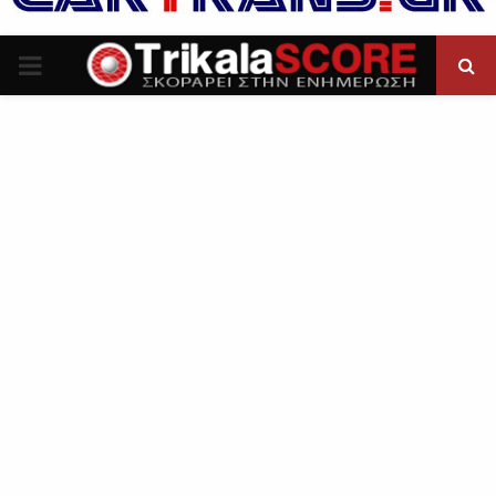
P
R
I
M
A
R
Y
M