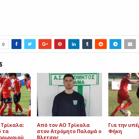
0
S
 Τρίκαλα:
Από τον ΑΟ Τρίκαλα
Για την υπ
5 τα
στον Ατρόμητο Παλαμά ο
Φήκη
ορωνοιού
Βλετσας