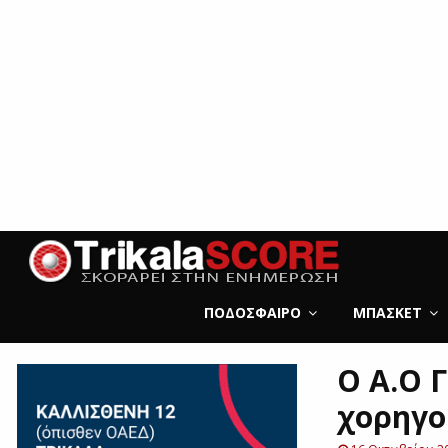
ΠΟΔΌΣΦΑΙΡΟ
ΜΠΆΣΚΕΤ
O A.O 
χορηγο