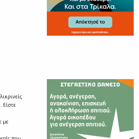
λικρινείς
. Είστε
ε με
κτές που