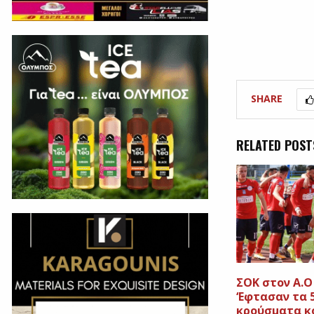
SHARE
RELATED POST
ΣΟΚ στον Α.Ο
‘Εφτασαν τα 
κρούσματα κ