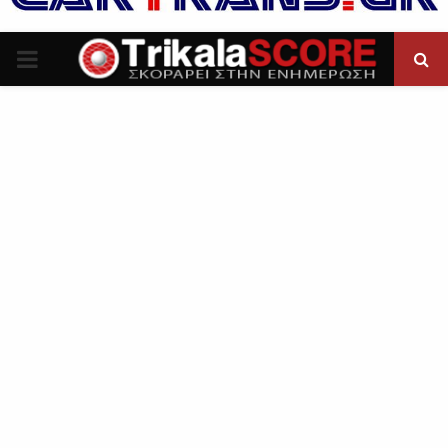
P
R
I
M
A
R
Y
M