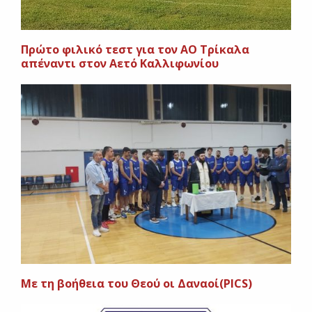
Πρώτο φιλικό τεστ για τον ΑΟ Τρίκαλα
απέναντι στον Αετό Καλλιφωνίου
Mε τη βοήθεια του Θεού οι Δαναοί(PICS)