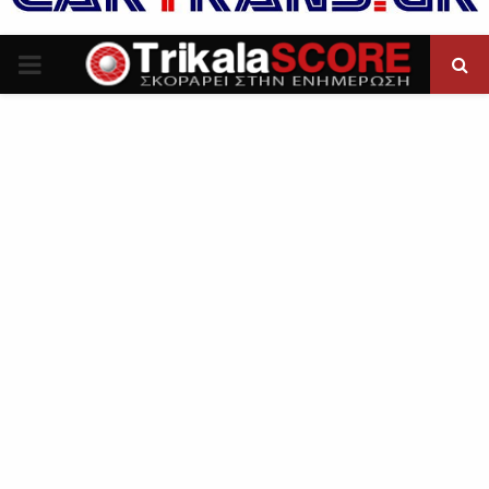
P
R
I
M
A
R
Y
M