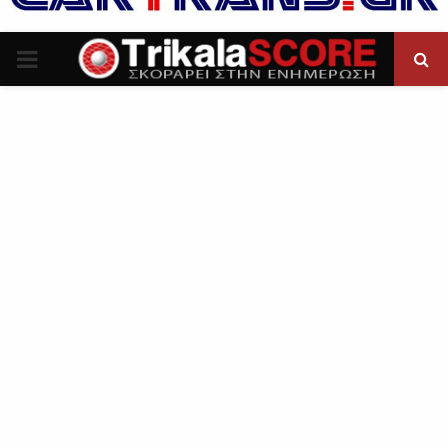
P
R
I
M
A
R
Y
M