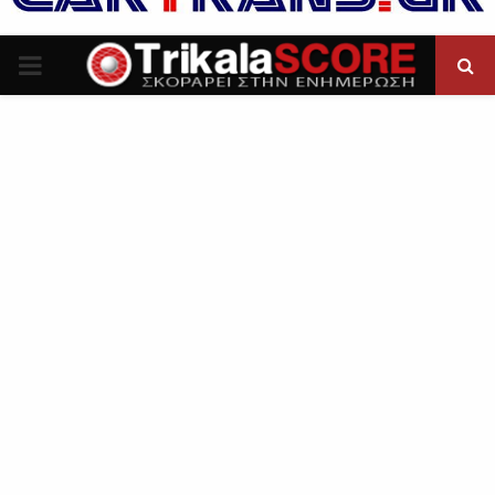
P
R
I
M
A
R
Y
M