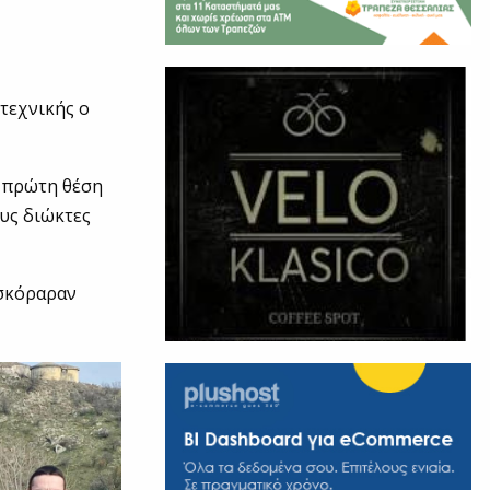
ιτεχνικής ο
ν πρώτη θέση
υς διώκτες
 σκόραραν