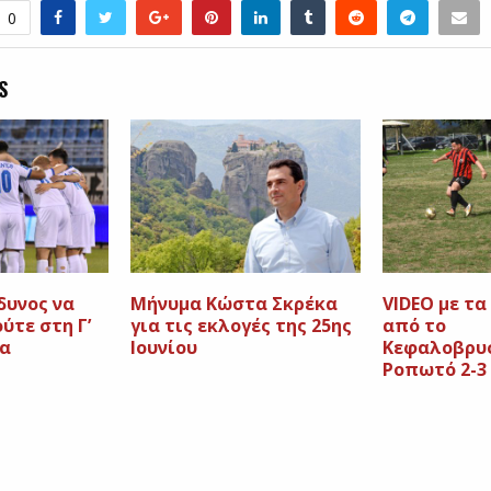
0
S
δυνος να
Μήνυμα Κώστα Σκρέκα
VIDEO με τα
ύτε στη Γ’
για τις εκλογές της 25ης
από το
ία
Ιουνίου
Κεφαλοβρυ
Ροπωτό 2-3