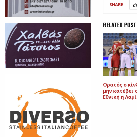
SHARE
RELATED POST
Ορατός ο κίν
μην κατέβει ο
Εθνική η Λαμ