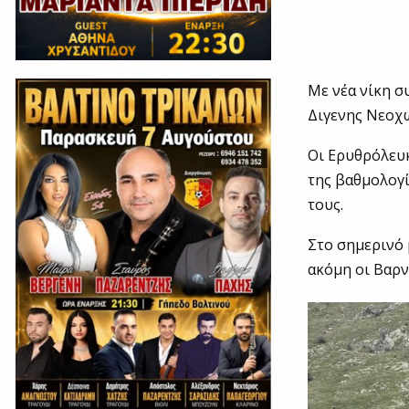
Με νέα νίκη σ
Διγενης Νεοχ
Οι Ερυθρόλευκ
της βαθμολογί
τους.
Στο σημερινό 
ακόμη οι Βαρνα