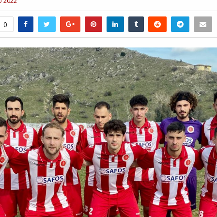
υ 2022
0