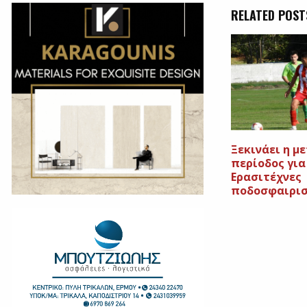
RELATED POST
Ξεκινάει η μ
περίοδος για
Ερασιτέχνες
ποδοσφαιρι