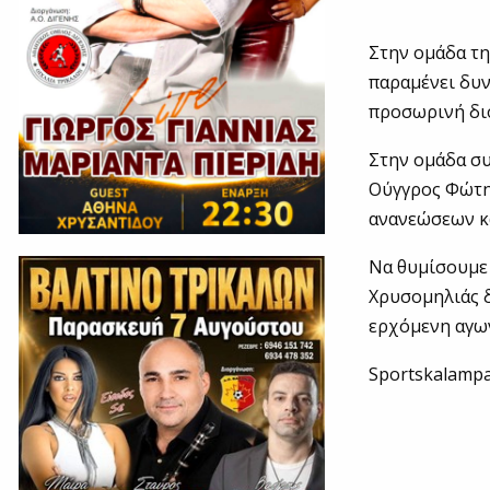
Στην ομάδα τη
παραμένει δυν
προσωρινή διο
Στην ομάδα συ
Ούγγρος Φώτης
ανανεώσεων κ
Να θυμίσουμε 
Χρυσομηλιάς δ
ερχόμενη αγων
Sportskalampa