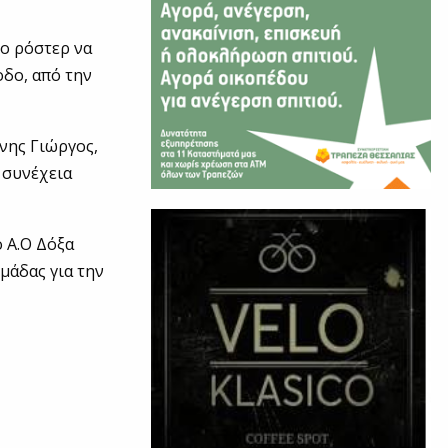
το ρόστερ να
οδο, από την
νης Γιώργος,
 συνέχεια
 Α.Ο Δόξα
μάδας για την