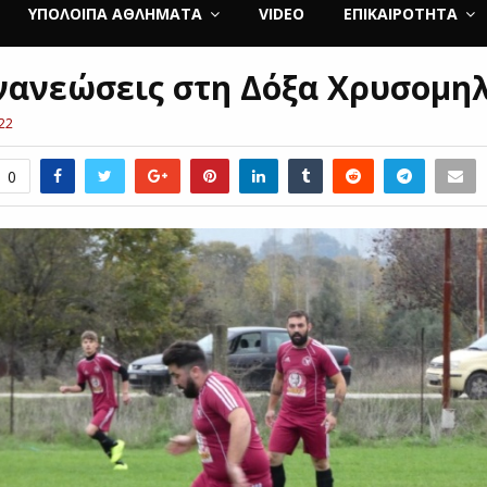
ΥΠΌΛΟΙΠΑ ΑΘΛΉΜΑΤΑ
VIDEO
ΕΠΙΚΑΙΡΌΤΗΤΑ
νανεώσεις στη Δόξα Χρυσομη
22
0