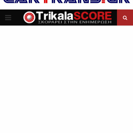
P
R
I
M
A
R
Y
M