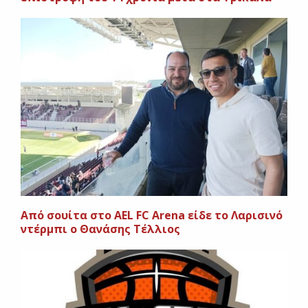
Από σουίτα στο AEL FC Arena είδε το Λαρισινό
ντέρμπι ο Θανάσης Τέλλιος