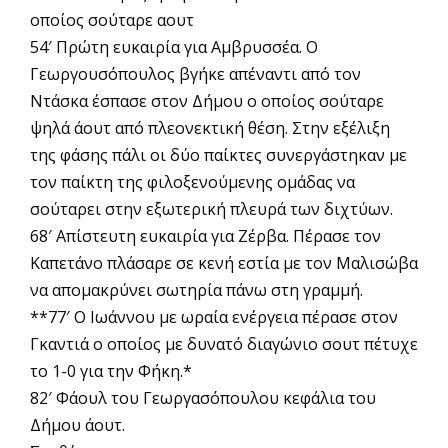
οποίος σούταρε αουτ
54′ Πρώτη ευκαιρία για Αμβρυσσέα. Ο
Γεωργουσόπουλος βγήκε απέναντι από τον
Ντάσκα έσπασε στον Δήμου ο οποίος σούταρε
ψηλά άουτ από πλεονεκτική θέση. Στην εξέλιξη
της φάσης πάλι οι δύο παίκτες συνεργάστηκαν με
τον παίκτη της φιλοξενούμενης ομάδας να
σούταρει στην εξωτερική πλευρά των διχτύων.
68′ Απίστευτη ευκαιρία για Ζέρβα. Πέρασε τον
Καπετάνο πλάσαρε σε κενή εστία με τον Μαλισώβα
να απομακρύνει σωτηρία πάνω στη γραμμή.
**77′ Ο Ιωάννου με ωραία ενέργεια πέρασε στον
Γκαντιά ο οποίος με δυνατό διαγώνιο σουτ πέτυχε
το 1-0 για την Φήκη.*
82′ Φάουλ του Γεωργασόπουλου κεφάλια του
Δήμου άουτ.