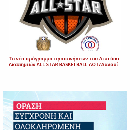
Το νέο πρόγραμμα προπονήσεων του Δικτύου
Ακαδημιών ΑLL STAR BASKETBALL ΑΟΤ/Δαναοί