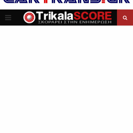
P
R
I
M
A
R
Y
M