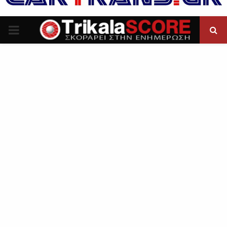
P
R
I
M
A
R
Y
M