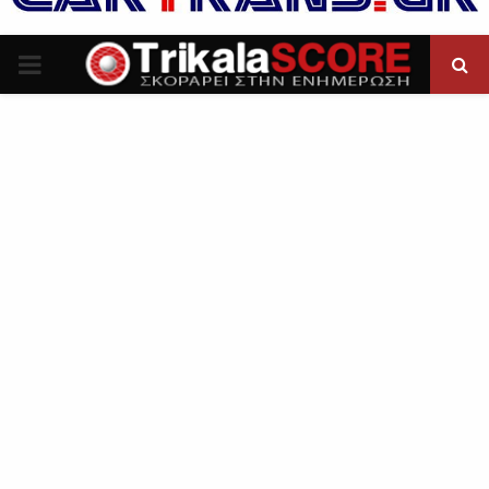
P
R
I
M
A
R
Y
M