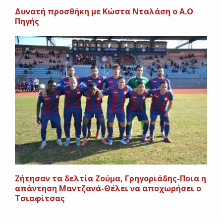
Δυνατή προσθήκη με Κώστα Νταλάση ο Α.Ο
Πηγής
Ζήτησαν τα δελτία Ζούμα, Γρηγοριάδης-Ποια η
απάντηση Μαντζανά-Θέλει να αποχωρήσει ο
Τσιαφίτσας