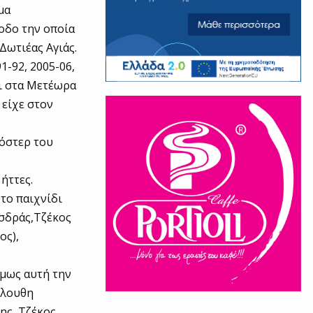
μα
νοδο την οποία
Δωτιέας Αγιάς.
91-92, 2005-06,
τι στα Μετέωρα
 είχε στον
ρόστερ του
ήττες.
το παιχνίδι
υσδράς,Τζέκος
ος),
όμως αυτή την
όλουθη
ης, Τζέκος,