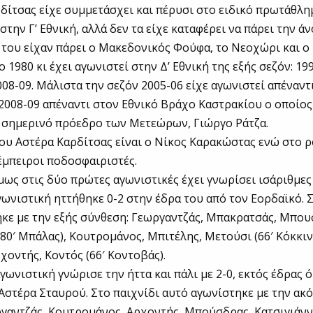
δίτσας είχε συμμετάσχει και πέρυσι στο ειδικό πρωτάθλη
την Γ’ Εθνική, αλλά δεν τα είχε καταφέρει να πάρει την ά
 του είχαν πάρει ο Μακεδονικός Φούφα, το Νεοχώρι και ο 
ο 1980 κι έχει αγωνιστεί στην Δ’ Εθνική της εξής σεζόν: 19
2008-09. Μάλιστα την σεζόν 2005-06 είχε αγωνιστεί απέναν
 2008-09 απέναντι στον Εθνικό Βράχο Καστρακίου ο οποίος
ν σημερινό πρόεδρο των Μετεώρων, Γιώργο Ράτζα.
υ Αστέρα Καρδίτσας είναι ο Νίκος Καρακώστας ενώ στο 
 έμπειροι ποδοσφαιριστές.
ως στις δύο πρώτες αγωνιστικές έχει γνωρίσει ισάριθμες 
ωνιστική ηττήθηκε 0-2 στην έδρα του από τον Εορδαϊκό. Σ
κε με την εξής σύνθεση: Γεωργαντζάς, Μπακρατσάς, Μπο
(80′ Μπάλας), Κουτρομάνος, Μπιτέλης, Mετούσι (66′ Κόκκιν
χοντής, Κοντός (66′ Κοντοβάς).
γωνιστική γνώρισε την ήττα και πάλι με 2-0, εκτός έδρας 
Αστέρα Σταυρού. Στο παιχνίδι αυτό αγωνίστηκε με την ακ
γαντζάς, Κουτρομάνος, Αρχοντής, Μπούσδρας, Κατσιγιάνν