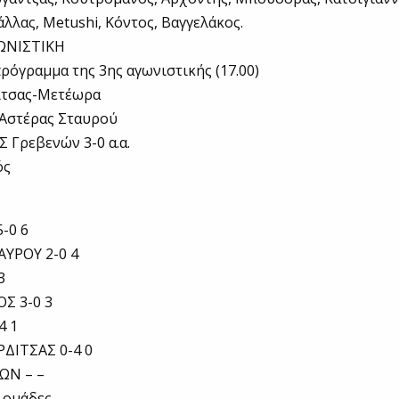
λλας, Metushi, Κόντος, Βαγγελάκος.
ΩΝΙΣΤΙΚΗ
ρόγραμμα της 3ης αγωνιστικής (17.00)
ίτσας-Μετέωρα
Αστέρας Σταυρού
Σ Γρεβενών 3-0 α.α.
ός
-0 6
ΑΥΡΟΥ 2-0 4
3
Σ 3-0 3
4 1
ΡΔΙΤΣΑΣ 0-4 0
ΩΝ – –
 ομάδες