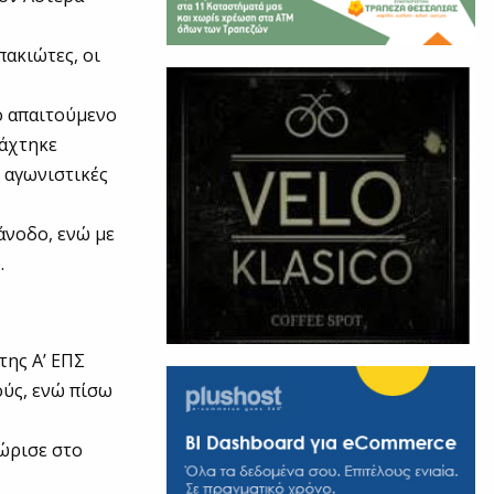
πακιώτες, οι
ο απαιτούμενο
ιάχτηκε
ς αγωνιστικές
άνοδο, ενώ με
.
της Α’ ΕΠΣ
ούς, ενώ πίσω
νώρισε στο