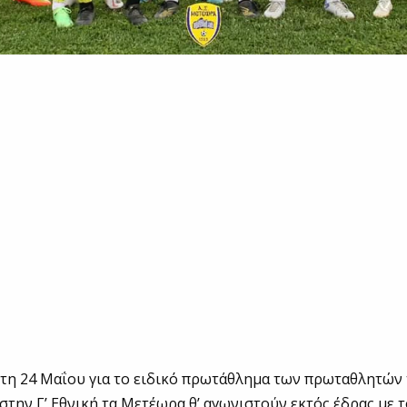
ρτη 24 Μαΐου για το ειδικό πρωτάθλημα των πρωταθλητώ
 στην Γ’ Εθνική τα Μετέωρα θ’ αγωνιστούν εκτός έδρας με 