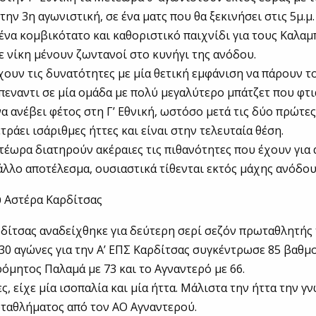
την 3η αγωνιστική, σε ένα ματς που θα ξεκινήσει στις 5μ.μ.
 ένα κομβικότατο και καθοριστικό παιχνίδι για τους Καλαμ
ε νίκη μένουν ζωντανοί στο κυνήγι της ανόδου.
ουν τις δυνατότητες με μία θετική εμφάνιση να πάρουν τ
πεναντι σε μία ομάδα με πολύ μεγαλύτερο μπάτζετ που φτ
α ανέβει φέτος στη Γ’ Εθνική, ωστόσο μετά τις δύο πρώτε
ράει ισάριθμες ήττες και είναι στην τελευταία θέση.
τέωρα διατηρούν ακέραιες τις πιθανότητες που έχουν για 
λλο αποτέλεσμα, ουσιαστικά τίθενται εκτός μάχης ανόδου
υ Αστέρα Καρδίτσας
δίτσας αναδείχθηκε για δεύτερη σερί σεζόν πρωταθλητής 
 30 αγώνες για την Α’ ΕΠΣ Καρδίτσας συγκέντρωσε 85 βαθμ
ρόμητος Παλαμά με 73 και το Αγναντερό με 66.
ς, είχε μία ισοπαλία και μία ήττα. Μάλιστα την ήττα την γ
ταθλήματος από τον ΑΟ Αγναντερού.