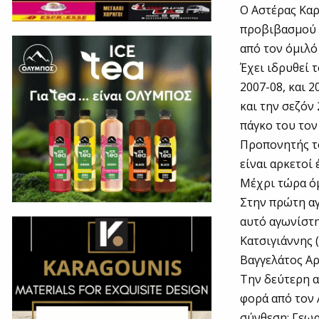
Ο Αστέρας Καρ
προβιβασμού σ
από τον όμιλό
Έχει ιδρυθεί τ
2007-08, και 
και την σεζόν
πάγκο του το
Προπονητής το
είναι αρκετοί
Μέχρι τώρα όμ
Στην πρώτη αγ
αυτό αγωνίστη
Κατσιγιάννης 
Βαγγελάτος Αρ
Την δεύτερη α
φορά από τον 
σύνθεση: Γεωρ