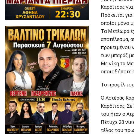
Καρδίτσας για 
Πρόκειται για
οποίοι μόνο μ
Τα Μετέωρα έχ
αποτέλεσμα, α
προκειμένου ν
των μπαράζ μετ
Με νίκη τα Με
οποιοδήποτε ά
Το προφίλ το
Ο Αστέρας Καρ
Καρδίτσας. Σε
του ήταν ο Ατ
Πέτυχε 28 νίκε
τέλος του πρω