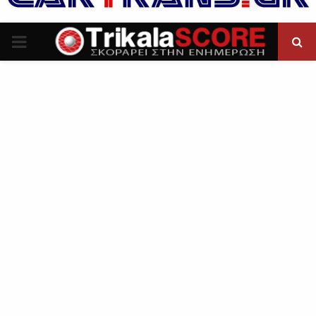
P
R
I
M
A
R
Y
M