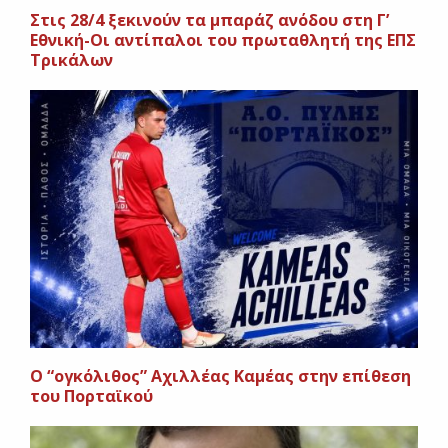
Στις 28/4 ξεκινούν τα μπαράζ ανόδου στη Γ’
Εθνική-Οι αντίπαλοι του πρωταθλητή της ΕΠΣ
Τρικάλων
Ο “ογκόλιθος” Αχιλλέας Καμέας στην επίθεση
του Πορταϊκού