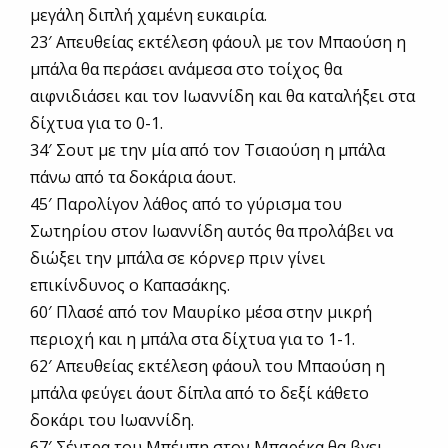
μεγάλη διπλή χαμένη ευκαιρία.
23′ Απευθείας εκτέλεση φάουλ με τον Μπαούση η
μπάλα θα περάσει ανάμεσα στο τοίχος θα
αιφνιδιάσει και τον Ιωαννίδη και θα καταλήξει στα
δίχτυα για το 0-1.
34′ Σουτ με την μία από τον Τσιαούση η μπάλα
πάνω από τα δοκάρια άουτ.
45′ Παρολίγον λάθος από το γύρισμα του
Σωτηρίου στον Ιωαννίδη αυτός θα προλάβει να
διώξει την μπάλα σε κόρνερ πριν γίνει
επικίνδυνος ο Καπασάκης.
60′ Πλασέ από τον Μαυρίκο μέσα στην μικρή
περιοχή και η μπάλα στα δίχτυα για το 1-1.
62′ Απευθείας εκτέλεση φάουλ του Μπαούση η
μπάλα φεύγει άουτ δίπλα από το δεξί κάθετο
δοκάρι του Ιωαννίδη.
67′ Σέντρα του Μπέμπη στον Μπαρέκα θα βγει