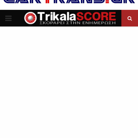
P
R
I
M
A
R
Y
M