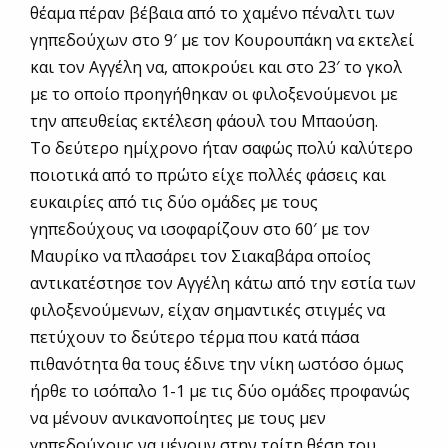
θέαμα πέραν βέβαια από το χαμένο πέναλτι των
γηπεδούχων στο 9′ με τον Κουρουπάκη να εκτελεί
και τον Αγγέλη να, αποκρούει και στο 23′ το γκολ
με το οποίο προηγήθηκαν οι φιλοξενούμενοι με
την απευθείας εκτέλεση φάουλ του Μπαούση.
Το δεύτερο ημίχρονο ήταν σαφώς πολύ καλύτερο
ποιοτικά από το πρώτο είχε πολλές φάσεις και
ευκαιρίες από τις δύο ομάδες με τους
γηπεδούχους να ισοφαρίζουν στο 60′ με τον
Μαυρίκο να πλασάρει τον Σιακαβάρα οποίος
αντικατέστησε τον Αγγέλη κάτω από την εστία των
φιλοξενούμενων, είχαν σημαντικές στιγμές να
πετύχουν το δεύτερο τέρμα που κατά πάσα
πιθανότητα θα τους έδινε την νίκη ωστόσο όμως
ήρθε το ισόπαλο 1-1 με τις δύο ομάδες προφανώς
να μένουν ανικανοποίητες με τους μεν
γηπεδούχους να μένουν στην τρίτη θέση του