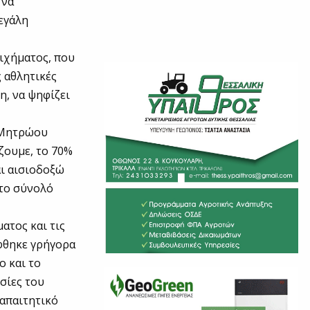
 να
μεγάλη
ιχήματος, που
 αθλητικές
η, να ψηφίζει
 “Μητρώου
ζουμε, το 70%
ι αισιοδοξώ
 το σύνολό
ατος και τις
ήφθηκε γρήγορα
ο και το
σίες του
 απαιτητικό