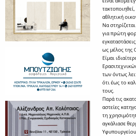
είναι ακόμα 
τακτοποιηθεί,
αθλητική οικο
Να στηρίζεται
για πρώτη φορ
εγκαταστάσεις
ως μέλος της 
Είμαι ιδιαίτε
Ερασιτεχνικών
των όντως λε
ότι έως το κα
τους.
Παρά τις ακατ
αστείες κατηγ
τη χρησιμότητ
αγκάλιασε θερ
Υφυπουργείου 