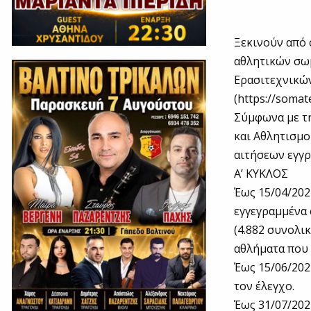
Ξεκινούν από 
αθλητικών σω
Ερασιτεχνικώ
(https://somate
Σύμφωνα με τη
και Αθλητισμο
αιτήσεων εγγρ
Α’ ΚΥΚΛΟΣ
Έως 15/04/202
εγγεγραμμένα 
(4.882 συνολι
αθλήματα που 
Έως 15/06/202
τον έλεγχο.
Έως 31/07/202