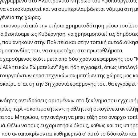
εγγεγραμμένο στο Ηλεκτρονικό Μητρώο του Υφυπουργείου,
 να νοικοκυρευτεί και να συμπεριλαμβάνεται νόμιμα στη 
γένεια της χώρας.
 οικονομικά από την ετήσια χρηματοδότηση μέσω του Στο
ά θεσπίσαμε ως Κυβέρνηση, να χρησιμοποιεί τις δημόσιες
, που ανήκουν στην Πολιτεία και στην τοπική αυτοδιοίκησ
Ομοσπονδίας του, να συμμετέχει στα πρωταθλήματα.
ρα χαρούμενος διότι μετά από δύο χρόνια εφαρμογής του
 Αθλητικών Σωματείων” έχει ήδη εγγραφεί, όπως υπολογί
ιτουργούντων ερασιτεχνικών σωματείων της χώρας μας κα
λοκαίρι, σ’ αυτή την 3η χρονιά εφαρμογής του, θα εγγραφεί
ανόητες αντιδράσεις ορισμένων στο ξεκίνημα του εγχειρήμ
ορίες περί «σκοπιμοτήτων», η αθλητική οικογένεια αντιλ
α του Μητρώου, την ανάγκη να μπει τάξη στο άναρχο τοπί
μά. Θέλω να τους ευχαριστήσω όλους, καθώς και τις υπηρε
που ανταποκρίνονται καθημερινά σ’ αυτό το δύσκολο και