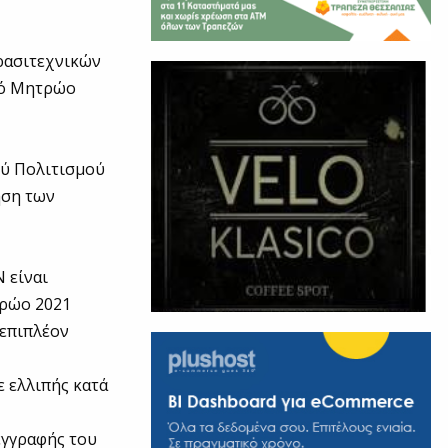
ερασιτεχνικών
κό Μητρώο
ού Πολιτισμού
ηση των
 είναι
τρώο 2021
 επιπλέον
 ελλιπής κατά
εγγραφής του