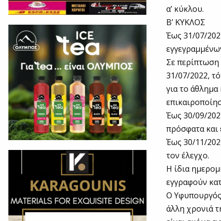
α’ κύκλου.
Β’ ΚΥΚΛΟΣ
Έως 31/07/202
εγγεγραμμένων
Σε περίπτωση 
31/07/2022, τ
για το άθλημα
επικαιροποίησ
Έως 30/09/202
πρόσφατα και 
Έως 30/11/202
τον έλεγχο.
Η ίδια ημερομ
εγγραφούν κατ
Ο Υφυπουργός 
άλλη χρονιά τ