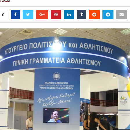
υ 2022
0