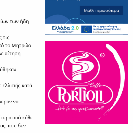
είων των ήδη
 τις
από το Μητρώο
λε αίτηση
ρύθηκαν
 ελλιπής κατά
φεραν να
ίτερα από κάθε
ας, που δεν