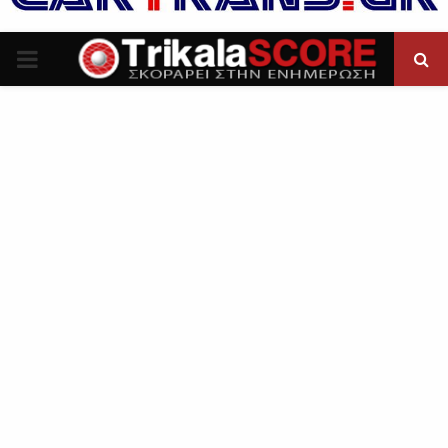
P
R
I
M
A
R
Y
M