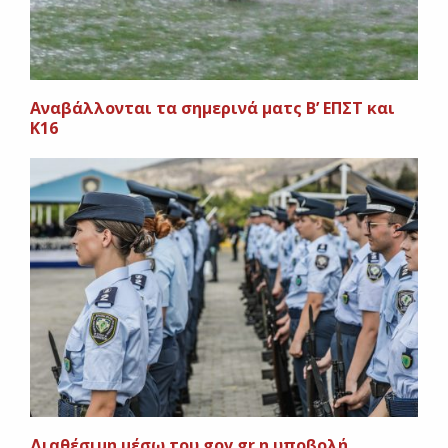
Αναβάλλονται τα σημερινά ματς Β’ ΕΠΣΤ και
Κ16
Διαθέσιμη μέσω του gov.gr η υποβολή