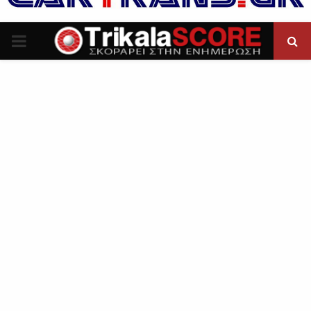
P
R
I
M
A
R
Y
M