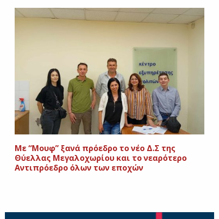
Με “Μουφ” ξανά πρόεδρο το νέο Δ.Σ της
Θύελλας Μεγαλοχωρίου και το νεαρότερο
Αντιπρόεδρο όλων των εποχών