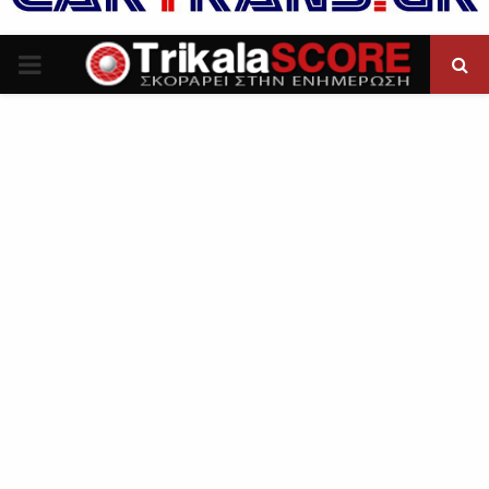
P
R
I
M
A
R
Y
M