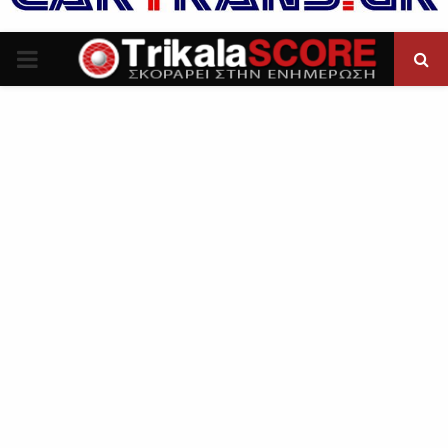
P
R
I
M
A
R
Y
M