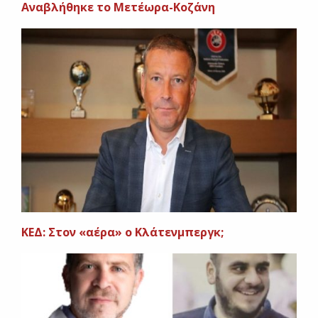
Aναβλήθηκε το Μετέωρα-Κοζάνη
ΚΕΔ: Στον «αέρα» ο Κλάτενμπεργκ;