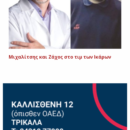
Μιχαλίτσης και Ζάχος στο τιμ των Ικάρων