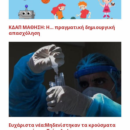
ΚΔΑΠ ΜΑΘΗΣΗ: Η… πραγματική δημιουργική
απασχόληση
Ευχάριστα νέα:Μηδενίστηκαν τα κρούσματα