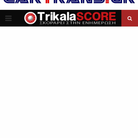
P
R
I
M
A
R
Y
M