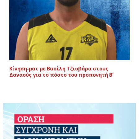
Κίνηση-ματ με Βασίλη Τζιοβάρα στους
Δαναούς για το πόστο του προπονητή Β’