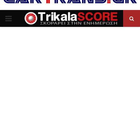
P
R
I
M
A
R
Y
M