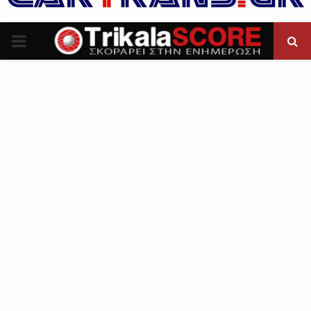
P
R
I
M
A
R
Y
M