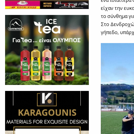
ένα ιδιαίτερα 
είχαν την ευκ
το σύνθημα γι
Στο Δενδροχώρ
γήπεδο, υπάρχ