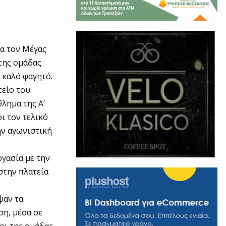
α τον Μέγας
της ομάδας
 καλό φαγητό.
τείο του
λημα της Α’
ι τον τελικό
ην αγωνιστική
ργασία με την
στην πλατεία
ψαν τα
ση, μέσα σε