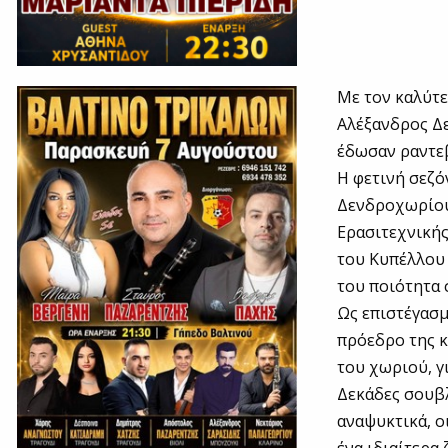
Με τον καλύτε
Αλέξανδρος Δε
έδωσαν ραντεβ
Η φετινή σεζό
Δενδροχωρίου,
Ερασιτεχνικής
του Κυπέλλου 
του ποιότητα 
Ως επιστέγασμ
πρόεδρο της κ
του χωριού, γ
Δεκάδες σουβλ
αναψυκτικά, ο