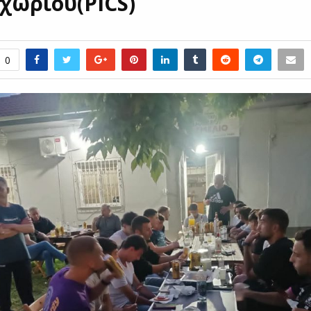
χωρίου(PICS)
0