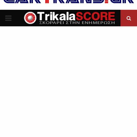
P
R
I
M
A
R
Y
M