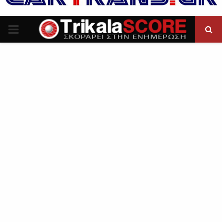
P
R
I
M
A
R
Y
M