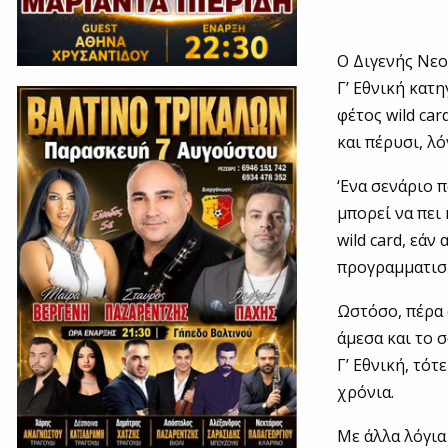
Ο Διγενής Νεο
Γ’ Εθνική κατη
φέτος wild ca
και πέρυσι, λ
‘Ενα σενάριο 
μπορεί να πει
wild card, εάν
προγραμματισμ
Ωστόσο, πέρα 
άμεσα και το 
Γ’ Εθνική, τό
χρόνια.
Με άλλα λόγια