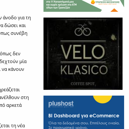
ν άνοδο για τη
να δώσει και
 όπως συνέβη
 όπως δεν
 δεχτούν μία
ι να κάνουν
ηρεάζεται
 ανέλθουν στη
από αρκετά
εται τη νέα