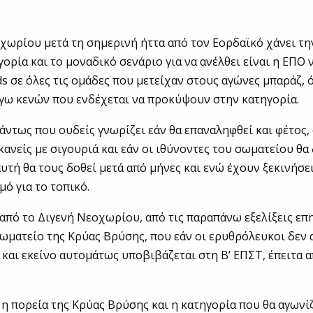
χωρίου μετά τη σημερινή ήττα από τον Εορδαϊκό χάνει τη
γορία και το μοναδικό σενάριο για να ανέλθει είναι η ΕΠΟ 
rds σε όλες τις ομάδες που μετείχαν στους αγώνες μπαράζ,
όγω κενών που ενδέχεται να προκύψουν στην κατηγορία.
πάντως που ουδείς γνωρίζει εάν θα επαναληφθεί και φέτος,
 κανείς με σιγουριά και εάν οι ιθύνοντες του σωματείου θα
 αυτή θα τους δοθεί μετά από μήνες και ενώ έχουν ξεκινήσε
ό για το τοπικό.
από το Διγενή Νεοχωρίου, από τις παραπάνω εξελίξεις επ
σωματείο της Κρύας Βρύσης, που εάν οι ερυθρόλευκοι δεν
τε και εκείνο αυτομάτως υποβιβάζεται στη Β’ ΕΠΣΤ, έπειτα 
 η πορεία της Κρύας Βρύσης και η κατηγορία που θα αγωνίζ