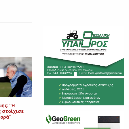
ης: “Η
ς στοίχισε
φορά”