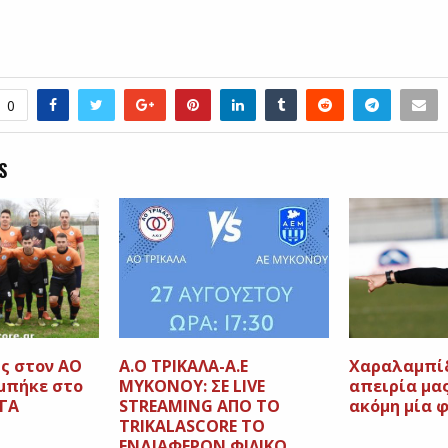
0
S
ς στον ΑΟ
Α.Ο ΤΡΙΚΑΛΑ-Α.Ε
Χαραλαμπίδ
 μπήκε στο
ΜΥΚΟΝΟΥ: ΣΕ LIVE
απειρία μα
ΓΓΑ
STREAMING AΠΟ ΤΟ
ακόμη μία 
TRIKALASCORE TO
ENΔΙΑΦΕΡΟΝ ΦΙΛΙΚΟ