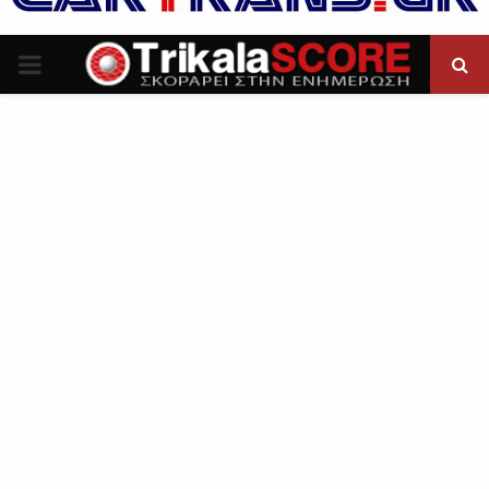
P
R
I
M
A
R
Y
M