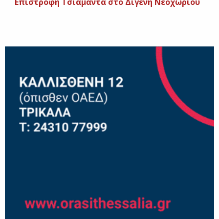
Επιστροφή Τσιαμάντα στο Διγενή Νεοχωρίου