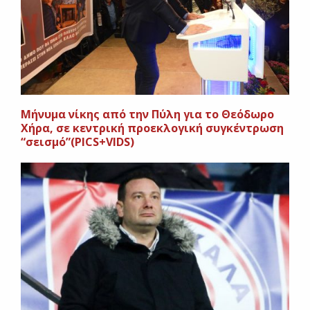
Μήνυμα νίκης από την Πύλη για το Θεόδωρο
Χήρα, σε κεντρική προεκλογική συγκέντρωση
“σεισμό”(PICS+VIDS)