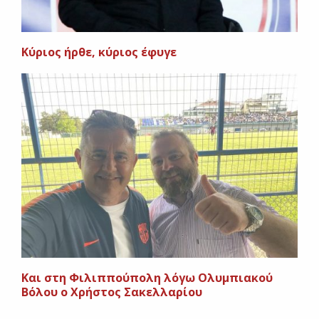
Κύριος ήρθε, κύριος έφυγε
Και στη Φιλιππούπολη λόγω Ολυμπιακού
Βόλου ο Χρήστος Σακελλαρίου