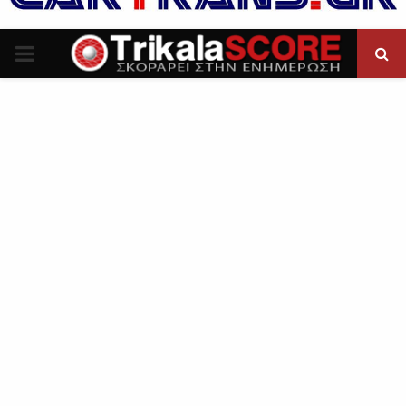
P
R
I
M
A
R
Y
M