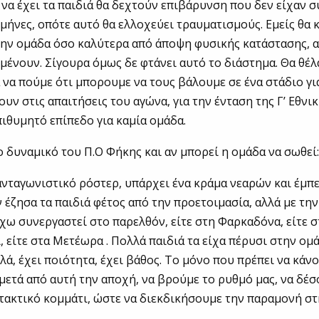
 να έχει τα παιδιά θα δεχτούν επιβάρυνση που δεν είχαν σ
 μήνες, οπότε αυτό θα ελλοχεύει τραυματισμούς. Εμείς θα 
ην ομάδα όσο καλύτερα από άποψη φυσικής κατάστασης, αυ
μένουν. Σίγουρα όμως δε φτάνει αυτό το διάστημα. Θα θέλ
 να πούμε ότι μπορουμε να τους βάλουμε σε ένα στάδιο γ
υν στις απαιτήσεις του αγώνα, για την ένταση της Γ’ Εθνικ
επιθυμητό επίπεδο για καμία ομάδα.
ο δυναμικό του Π.Ο Φήκης και αν μπορεί η ομάδα να σωθεί
ανταγωνιστικό ρόστερ, υπάρχει ένα κράμα νεαρών και έμπ
 έζησα τα παιδιά φέτος από την προετοιμασία, αλλά με τη
χω συνεργαστεί στο παρελθόν, είτε στη Φαρκαδόνα, είτε σ
 είτε στα Μετέωρα . Πολλά παιδιά τα είχα πέρυσι στην ομ
λά, έχει ποιότητα, έχει βάθος. Το μόνο που πρέπει να κάνο
μετά από αυτή την αποχή, να βρούμε το ρυθμό μας, να δέ
τακτικό κομμάτι, ώστε να διεκδικήσουμε την παραμονή στ