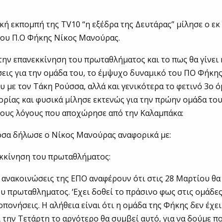
κή εκπομπή της TV10 “η εξέδρα της Δευτάρας” μίλησε ο εκ
ου Π.Ο Φήκης Νίκος Μανούρας.
ην επανεκκίνηση του πρωταθλήματος και το πως θα γίνει
εις για την ομάδα του, το έμψυχο δυναμικό του ΠΟ Φήκης
υ με τον Τάκη Ρούσσα, αλλά και γενικότερα το φετινό 3ο όμ
ορίας και φυσικά μίλησε εκτενώς για την πρώην ομάδα του
τους λόγους που αποχώρησε από την Καλαμπάκα:
όσα δήλωσε ο Νίκος Μανούρας αναφορικά με:
εκκίνηση του πρωταθλήματος:
ς ανακοινώσεις της ΕΠΟ αναφέρουν ότι στις 28 Μαρτίου θα 
υ πρωταθληματος. ‘Εχει δοθεί το πράσινο φως στις ομάδε
οπονήσεις. Η αλήθεια είναι ότι η ομάδα της Φήκης δεν έχε
 την Τετάρτη το αργότερο θα συμβεί αυτό, για να δούμε ποι