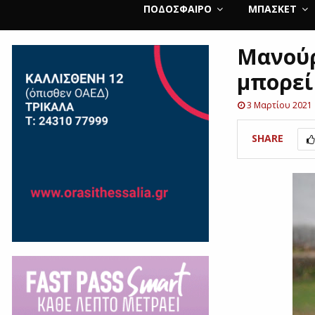
ΠΟΔΌΣΦΑΙΡΟ
ΜΠΆΣΚΕΤ
Μανούρ
μπορεί
3 Μαρτίου 2021
SHARE