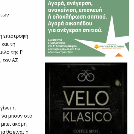
 των
 η επιστροφή
 και τη
ιλο της Γ’
, τον ΑΣ
γίνει η
ς να μπουν στο
ι μπει ακόμη
α θα είναι η