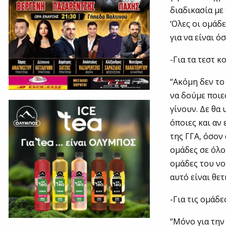
διαδικασία με
‘Ολες οι ομάδ
για να είναι 
-Για τα τεστ κ
“Ακόμη δεν το
να δούμε ποιες
γίνουν. Δε θα
όποιες και αν 
της ΓΓΑ, όσον 
ομάδες σε όλο
ομάδες του νο
αυτό είναι θε
-Για τις ομάδ
“Μόνο για την