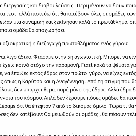
ε διεργασίες και διαβουλεύσεις . Περιμένουν να δουν ποια
τα τεστ, αλλά πιστεύω ότι θα κατέβουν όλες οι ομάδες τω
ειξαν μία δυναμική και ξεκίνησαν καλά το πρωτάθλημα, οπ
άποια ομάδα θα αποχωρήσει.
ναι αξιοκρατική η διεξαγωγή πρωταθλήματος ενός γύρου:
ναι λίγο άδικο. Φτάσαμε στην 5η αγωνιστική. Μπορεί να είν
υ έχεις κοινό στόχο την παραμονή. Γιατί κακά τα ψέματα γι
, να έπαιζες εκτός έδρας στον πρώτο γύρο, να είχες εντός
ς όπως η Καρύτσα και η Αναγέννηση . Από τη στιγμή που θ
όλους δεν υπάρχει θέμα, παρά μόνο της έδρας. Αλλά έδρα 
έννοια του κόσμου. Απλά δεν ξέρουμε πόσες ομάδες θα πέσ
 Ξέραμε ότι θα έπεφταν 7 από το δικό΄μας όμιλο. Τώρα τι θα 
σες δεν κατέβουν; Θα μειωθούν οι ομάδες , θα πέσουν τελι
οσφαιριστές της Φήκης και αν είναι αποφασισμένοι να αγω