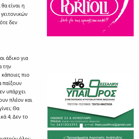
 θα είναι η
ν γειτονικών
ότε δεν
αι άδικο για
α την
 κάποιες πιο
α παίξουν
δεν υπάρχει
ουν πλέον και
γίνει; Θα
κά 4; Δεν το
νιστούν όλοι: