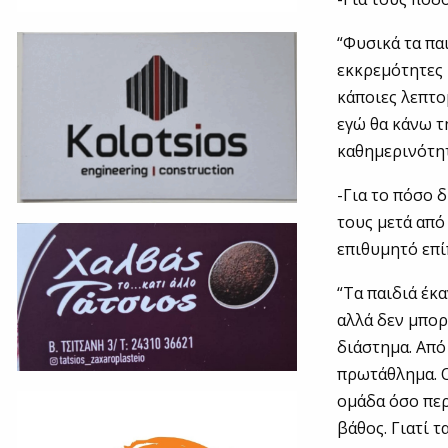
“Φυσικά τα πα
εκκρεμότητες 
κάποιες λεπτο
εγώ θα κάνω τ
καθημερινότητ
-Για το πόσο 
τους μετά από
επιθυμητό επί
“Τα παιδιά έκ
αλλά δεν μπορ
διάστημα. Από
πρωτάθλημα. Ο
ομάδα όσο περ
βάθος. Γιατί τ