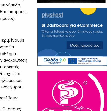
ύμε γήπεδο.
ρυθμό μπορούν,
λήματος.
 Περιμένουμε
τρόπο θα
ωτάθλημα,
στην ανακοίνωση
τι αρκετές
Ευτυχώς οι
δηλώσει και
 ενός γύρου.
 κατέβουν:
. Οι οποίες