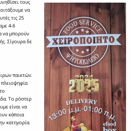
υνηθίσει τους
κοιτάξουμε να
τές τις 25
αμε 4-6
ια να μπορούν
ής. Σίγουρα δε
:
ειρων παικτών.
ν πλειοψηφία
το
άδα. Το ρόστερ
υμε είναι να
σουν κάποια
ην κατηγορία.