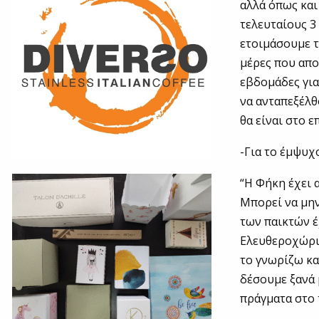
αλλά όπως και
τελευταίους 3
ετοιμάσουμε τ
μέρες που απο
εβδομάδες για
να ανταπεξέλθο
θα είναι στο 
-Για το έμψυχ
“Η Φήκη έχει 
Μπορεί να μην
των παικτών έ
Ελευθεροχώρι,
το γνωρίζω κα
δέσουμε ξανά 
πράγματα στο 