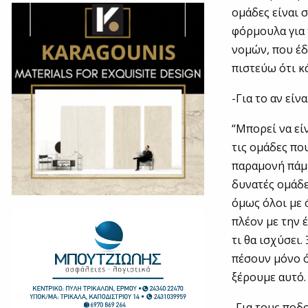
ομάδες είναι σ
φόρμουλα για 
νομών, που έδ
πιστεύω ότι κ
-Για το αν εί
“Μπορεί να εί
τις ομάδες πο
παραμονή πάμε
δυνατές ομάδε
όμως όλοι με 
πλέον με την 
τι θα ισχύσει.
πέσουν μόνο ό
ξέρουμε αυτό.
-Για τους ποδ