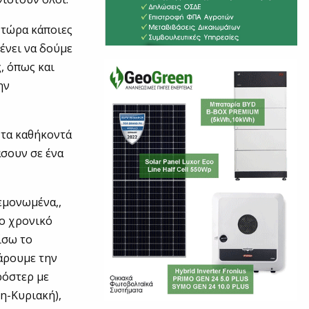
, τώρα κάποιες
ένει να δούμε
, όπως και
ην
 τα καθήκοντά
άσουν σε ένα
μεμονωμένα,,
μο χρονικό
ίσω το
κάρουμε την
ρόστερ με
τη-Κυριακή),