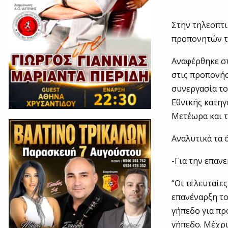
Στην τηλεοπτι
προπονητών τ
Αναφέρθηκε στ
στις προπονήσ
συνεργασία το
Εθνικής κατηγ
Μετέωρα και 
Αναλυτικά τα 
-Για την επαν
“Οι τελευταίε
επανέναρξη το
γήπεδο για πρ
γήπεδο. Μέχρι