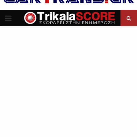
P
R
I
M
A
R
Y
M