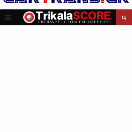
P
R
I
M
A
R
Y
M