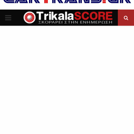
P
R
I
M
A
R
Y
M