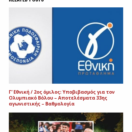
Γ’ Εθνική / 2ος όμιλος: Υποβιβασμός για τον
Ολυμπιακό Βόλου – Αποτελέσματα 33ης
αγωνιστικής – Βαθμολογία