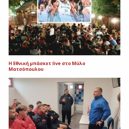
Η Εθνική μπάσκετ live στο Μύλο
Ματσόπουλου