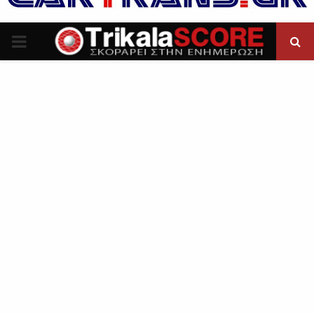
P
R
I
M
A
R
Y
M