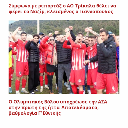
Σύμφωνα με ρεπορτάζ ο ΑΟ Τρίκαλα θέλει να
φέρει το Ναζίμ, κλεισμένος ο Γιαννόπουλος
O Ολυμπιακός Βόλου υποχρέωσε την ΑΣΑ
στην πρώτη της ήττα-Αποτελέσματα,
βαθμολογία Γ’ Εθνικής