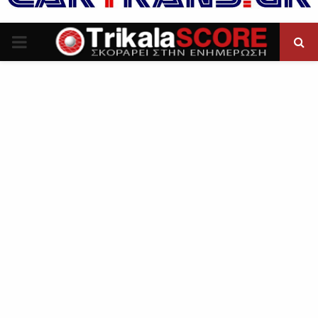
P
R
I
M
A
R
Y
M