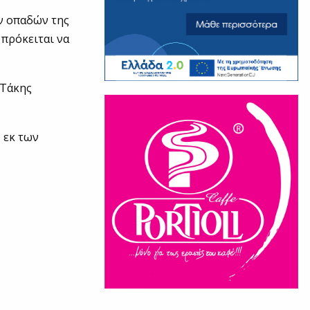
ν οπαδών της
 πρόκειται να
 Τάκης
, εκ των