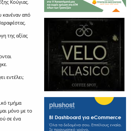
ξης Κούγιας.
ω κανέναν από
Παραφέστας.
γη της αξίας
ονται
κε.
ει εντέλει;
ικό τμήμα
μαι μόνο με το
ού σε ένα