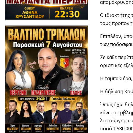
απομάκρυνσης
Ο ιδιοκτήτης 
τους προπονητ
Επιπλέον, υπο
των ποδοσφαιρ
Σε κάθε περίπ
οριστικές εξε
Η ταμπακιέρα, 
Η δήλωση Κού
Όπως έχω δηλ
κάνει ο εμβλη
λειτούργημα μ
ποσό 1.580.000