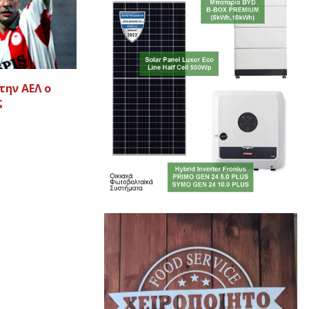
την ΑΕΛ ο
ς