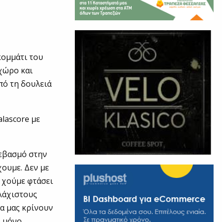
κομμάτι του
χώρο και
πό τη δουλειά
lascοre με
σεβασμό στην
χουμε. Δεν με
α χούμε φτάσει
ελάχιστους
να μας κρίνουν
ι μόνο