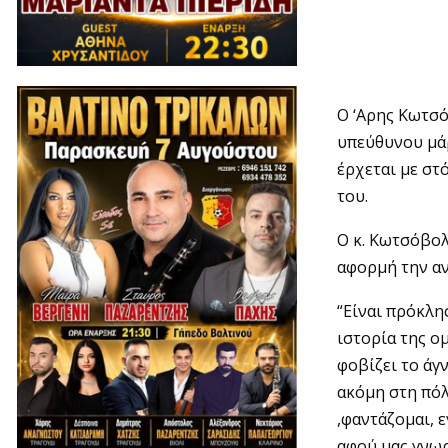
Ο ‘Αρης Κωτσό
υπεύθυνου μάρ
έρχεται με στ
του.
Ο κ. Κωτσόβολ
αφορμή την α
“Είναι πρόκλη
ιστορία της ο
φοβίζει το άγ
ακόμη στη πόλ
,φαντάζομαι, 
αφού μας γνωρ