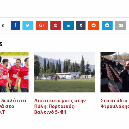
0
S
 διπλό στα
Απίστευτο ματς στην
Στο στάδιο
νά στο
Πύλη: Πορταικός-
Ψιμουλάκη
Ο.Τ
Βαλτινό 5-4!!!