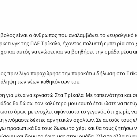
βολος είναι ο άνθρωπος που αναλαμβάνει το νευραλγικό 
κετινγκ της ΠΑΕ Τρίκαλα, έχοντας πολυετή εμπειρία στο 
όχο και αυτός να ενώσει και να βοηθήσει την ομάδα μέσα α
ος πριν λίγο παραχώρησε την παρακάτω δήλωση στο Trika
νάληψη των νέων καθηκόντων του:
ση για μένα να εργαστώ Στα Τρίκαλα. Με ταπεινότητα και 
μάδας θα δώσω τον καλύτερο μου εαυτό έτσι ώστε να πετύ
νωστο όμως με ενοχλεί αφάνταστα το γεγονός ότι χωρίς ν
η γινόμαστε δέκτες αρνητικών σχολίων. Σε αυτούς τους 
εγώ προσωπικά θα τους δώσω το χέρι και θα τους ζητήσω 
ίσουν και δουν το έργο μας στην ομάδα. ‘Ολα τα άλλα είνα