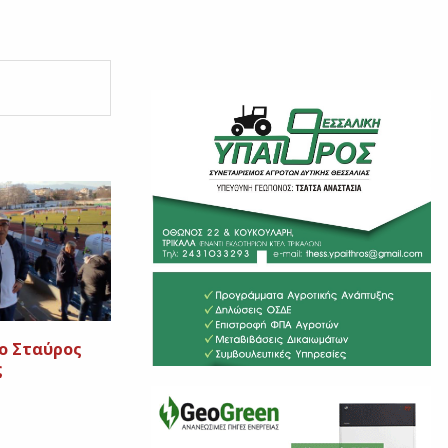
 ο Σταύρος
ς