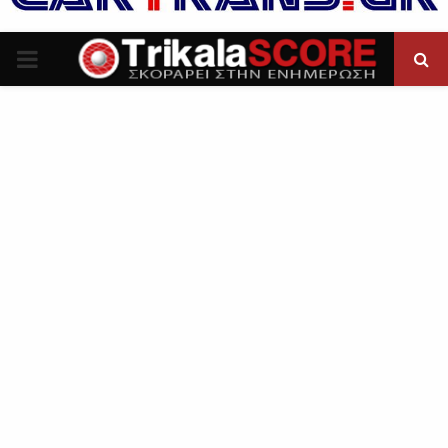
P
R
I
M
A
R
Y
M