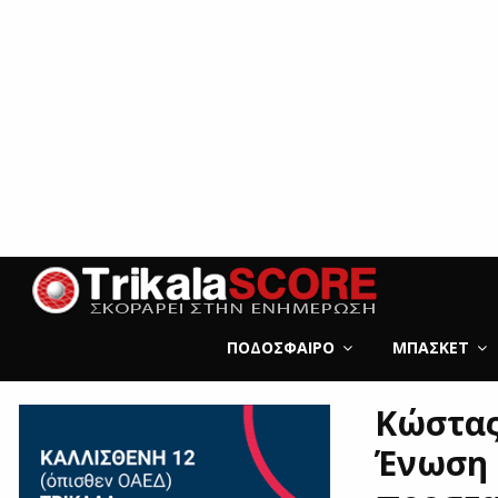
ΠΟΔΌΣΦΑΙΡΟ
ΜΠΆΣΚΕΤ
Κώστας
Ένωση 