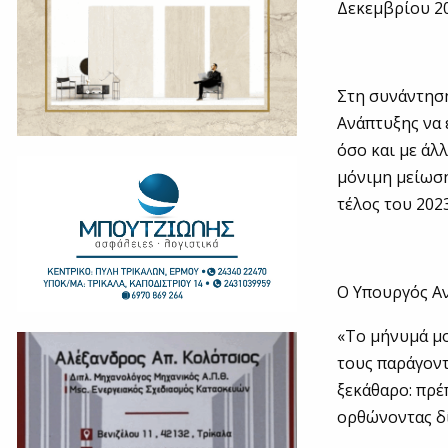
Δεκεμβρίου 20
Στη συνάντηση
Ανάπτυξης να 
όσο και με άλ
μόνιμη μείωση
τέλος του 2023
Ο Υπουργός Α
«Το μήνυμά μ
τους παράγοντ
ξεκάθαρο: πρέ
ορθώνοντας δί