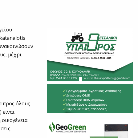
γείου
atanalotis
α ανακοινώσουν
υς, μέχρι
α προς όλους
 είναι
ή οικογένεια
σεις.