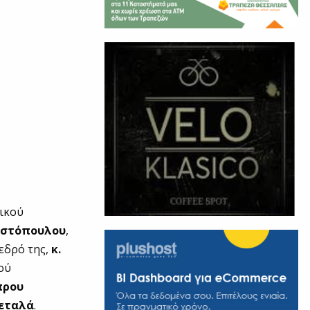
νικού
ωστόπουλου
,
εδρό της,
κ.
ού
πρου
Πεταλά
.