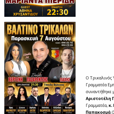
Ο Τρικαλινός
Γραμματέα Εμ
συναντήθηκε 
Αριστοτέλη 
Γραμματέα,
κ.
Παπακοσμά
(