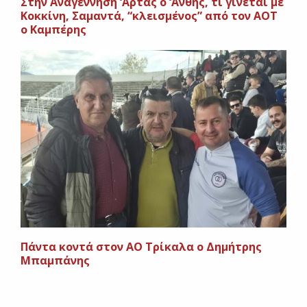
Στην Αναγέννηση ‘Αρτας ο ‘Ανθης, τι γίνεται με
Κοκκίνη, Σαμαντά, “κλεισμένος” από τον ΑΟΤ
ο Καμπέρης
Πάντα κοντά στον ΑΟ Τρίκαλα ο Δημήτρης
Μπαμπάνης