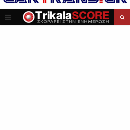
P
R
I
M
A
R
Y
M