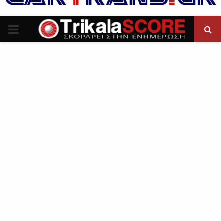
P
R
I
M
A
R
Y
M