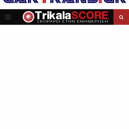
P
R
I
M
A
R
Y
M