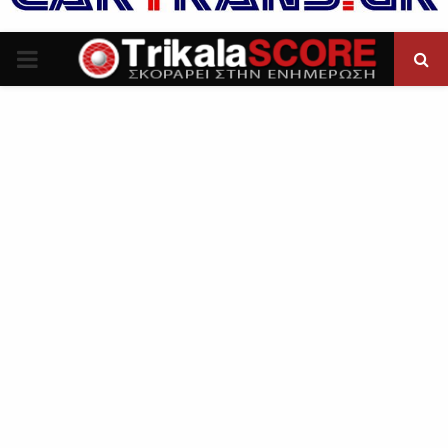
P
R
I
M
A
R
Y
M