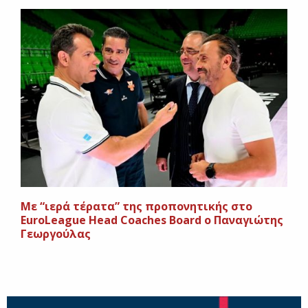
Mε “ιερά τέρατα” της προπονητικής στο
EuroLeague Head Coaches Board ο Παναγιώτης
Γεωργούλας