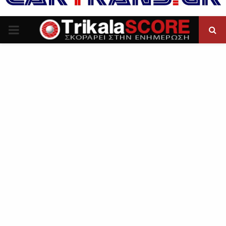
P
R
I
M
A
R
Y
M