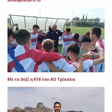
Μανάβικα(PICS)
Mε το δεξί η Κ16 του ΑΟ Τρίκαλα