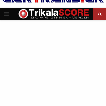
P
R
I
M
A
R
Y
M