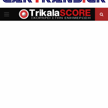
P
R
I
M
A
R
Y
M